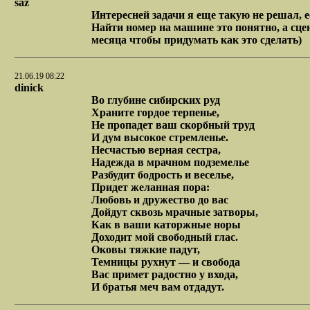
saz
Интересней задачи я еще такую не решал, е
Найти номер на машине это понятно, а сце
месяца чтобы придумать как это сделать)
21.06.19 08:22
dinick
Во глубине сибирских руд
Храните гордое терпенье,
Не пропадет ваш скорбный труд
И дум высокое стремленье.
Несчастью верная сестра,
Надежда в мрачном подземелье
Разбудит бодрость и веселье,
Придет желанная пора:
Любовь и дружество до вас
Дойдут сквозь мрачные затворы,
Как в ваши каторжные норы
Доходит мой свободный глас.
Оковы тяжкие падут,
Темницы рухнут — и свобода
Вас примет радостно у входа,
И братья меч вам отдадут.