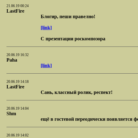
21.06.19 00:24
LastFire
Блогир, пеши правелно!
[link]
С презентации роскомпозора
20.06.19 16:32
Paha
[link]
20.06.19 14:18
LastFire
Сань, классный ролик, респект!
20.06.19 14:04
Shm
ещё в гостевой переодически появляется ф
20.06.19 14:02