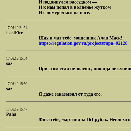
И подвинулся рассудком —
И к нам попал в волненье жутком
И с номерочком на ноге.
17.06.19 21:54
LastFire
Шах и мат тебе, мошенник Алан Маск!
https://regulation.gov.ru/projects#npa=92128
17.06.19 15:54
saz
При этом если не знаешь, никогда не купи
17.06.19 15:50
saz
Я даже заказывал от туда его.
17.06.19 15:47
Paha
Фига себе, мартини за 161 рубль. Неплохо 