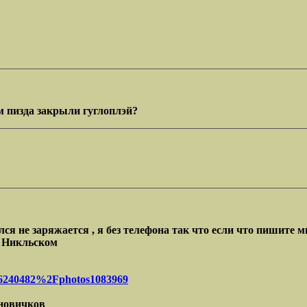
м пизда закрыли гуглоплэй?
 не заряжается , я без телефона так что если что пишите мн
в Никльском
456240482%2Fphotos1083969
 новичков