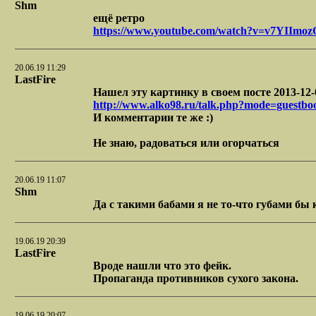
Shm
ещё ретро
https://www.youtube.com/watch?v=v7YIImoz
20.06.19 11:29
LastFire
Нашел эту картинку в своем посте 2013-12-
http://www.alko98.ru/talk.php?mode=guestb
И комментарии те же :)
Не знаю, радоваться или огорчаться
20.06.19 11:07
Shm
Да с такими бабами я не то-что губами бы
19.06.19 20:39
LastFire
Вроде нашли что это фейк.
Пропаганда противников сухого закона.
19.06.19 20:07