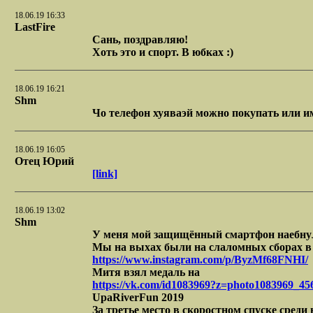
18.06.19 16:33
LastFire
Сань, поздравляю!
Хоть это и спорт. В юбках :)
18.06.19 16:21
Shm
Чо телефон хуяваэй можно покупать или и
18.06.19 16:05
Отец Юрий
[link]
18.06.19 13:02
Shm
У меня мой защищённый смартфон наебнулся
Мы на выхах были на слаломных сборах 
https://www.instagram.com/p/ByzMf68FNHI/
Митя взял медаль на
https://vk.com/id1083969?z=photo1083969_
UpaRiverFun 2019
За третье место в скоростном спуске среди