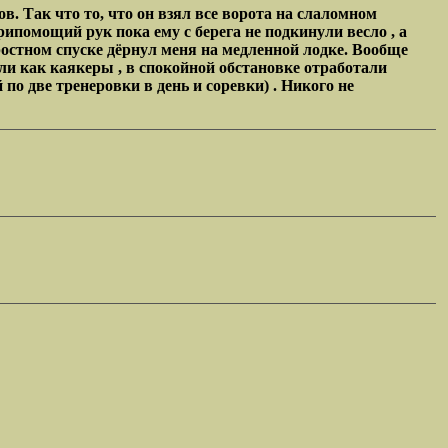
 Так что то, что он взял все ворота на слаломном
рипомощий рук пока ему с берега не подкинули весло , а
оростном спуске дёрнул меня на медленной лодке. Вообще
сли как каякеры , в спокойной обстановке отработали
 по две тренеровки в день и соревки) . Никого не