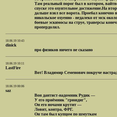
Там реальный порог был в котором, вайтво
спуске это охуительное достижение.На втор
дальше взял все ворота. Проебал конечно в
никольское охуенно - недалеко от мск окол
боевые эскимосы на струе, траверсы конечно
пропердолил.
18.06.19 10:43
dinick
про физиков ничего не сказано
18.06.19 10:11
LastFire
Вот! Владимир Семенович покруче настрад
18.06.19 00:06
saz
Вон дантист-надомник Рудик —
У его приёмник "грюндиг",
Он его ночами крутит —
Ловит, контра, ФРГ.
Он там был купцом по шмуткам