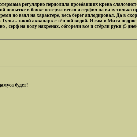
термама регулярно пердолила проебавших крена слаломистов.
ой попытке в бочке потерял весло и серфил на валу только п
ремя но взял на характере, весь берег аплодировал. Да в ск
о Тулы - такой аквапарк с тёплой водой. Я сам и Митя подро
 , серф на волу накренах, обгорели все и стёрли руки (5 дней
амуса будет!