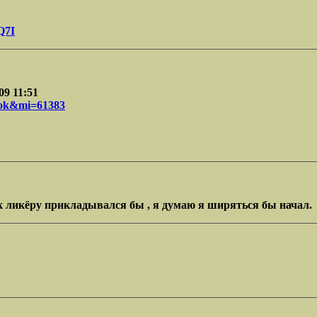
Q7I
09 11:51
ook&mi=61383
 к ликёру прикладывался бы , я думаю я ширяться бы начал.