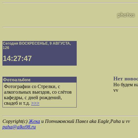
Сегодня ВОСКРЕСЕНЬЕ, 9 АВГУСТА,
126
14:27:48
Нет ново
Фотоальбом
Но будем на
Фотографии со Стрелки, с
vv
алкогольных выездов, со слётов
кафедры, с дней рождений,
свадеб и т.д.
>>>
Copyright(c)
Жека
и Попчиковский Павел aka Eagle,Paha и vv
paha@alko98.ru